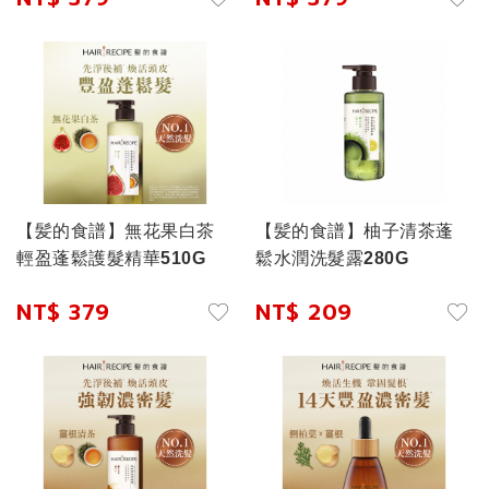
【髪的食譜】無花果白茶
【髪的食譜】柚子清茶蓬
輕盈蓬鬆護髮精華510G
鬆水潤洗髮露280G
NT$ 379
NT$ 209