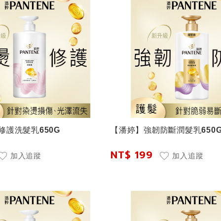
修護洗髮乳650G
【潘婷】強韌防斷潤髮乳650
NT$ 199
加入追蹤
加入追蹤