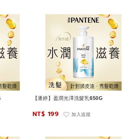
G
【潘婷】盈潤光澤洗髮乳650G
NT$ 199
加入追蹤