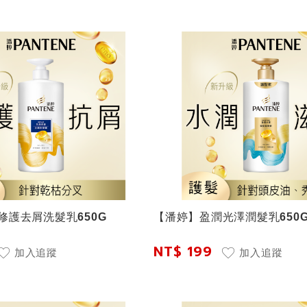
修護去屑洗髮乳650G
【潘婷】盈潤光澤潤髮乳650
NT$ 199
加入追蹤
加入追蹤