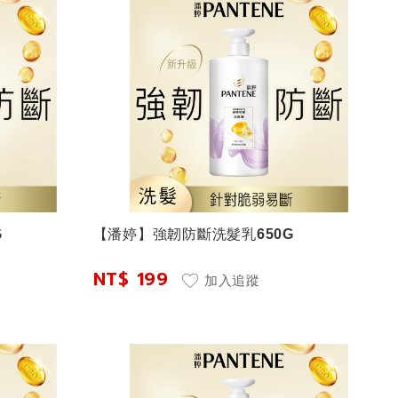
G
【潘婷】強韌防斷洗髮乳650G
NT$ 199
加入追蹤