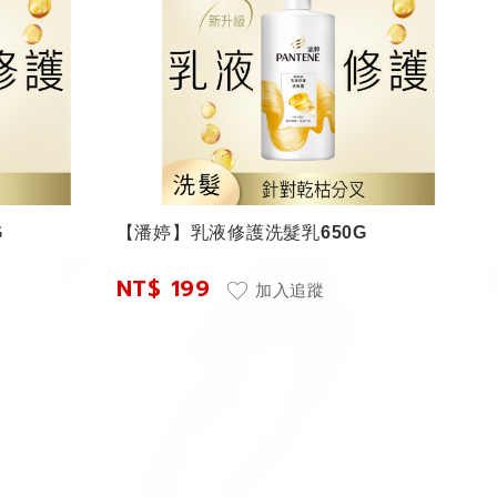
G
【潘婷】乳液修護洗髮乳650G
NT$ 199
加入追蹤