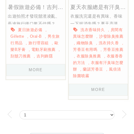
暑假旅遊必備！吉列刮鬍刀 × 歐樂B口腔護理，打造夏日型男旅行清單
夏天衣服總是有汗臭味？風倍清除菌噴霧＋蘭諾芳香豆打造清新持香的衣物保養術
出遊拍照才發現鬍渣凌亂、
衣服洗完還是有異味、香味
長途旅行後口氣不佳嗎？夏
一下就消失嗎？夏天高溫潮
夏日旅遊必備
洗衣香味持久
房間有
天流汗多、行程滿檔，更需
濕容易讓汗臭味殘留在衣物
Gillette
Oral-B
男生旅
異味怎麼辦
沙發除臭推薦
要做好日常理容與口腔清
與織物上。本文整理風倍清
行用品
旅行理容組
歐
織物除臭
洗衣持久香
潔。本文整理吉列
除菌噴霧與蘭諾芳香豆的特
樂B牙膏
電動牙刷推薦
芳香豆有用嗎
芳香豆推薦
（Gillette）鋒隱、極光系列
色、使用方式、適用情境與
刮鬍刀推薦
吉列鋒隱
衣服除臭推薦
衣服香香
刮鬍刀，以及歐樂B（Oral-
常見問題，教你從除臭到持
的方法
衣服有汗臭味怎麼
B）電動牙刷與牙膏的特色、
香，一次打造清新舒適的衣
辦
蘭諾芳香豆
風倍清
MORE
挑選重點與旅行攜帶建議，
物保養習慣。
除菌噴霧
幫助打造清爽俐落的夏日型
MORE
男形象。