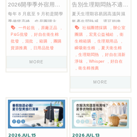
2026開學季外宿用品批發指南｜團購主、小店必備混批與箱購攻略
告別生理期悶熱不適！好自在衛生棉系列挑選指南：夏天也能舒適自在
每年 8 月底至 9 月初是開學
夏天生理期容易因高溫與濕
季備貨高峰，也是團購主、
氣產生悶熱感，還可能擔心
一件起批
原廠正品
社福團體採購
辦公室
小型零售店與電商賣家的最
異味與外漏影響日常生活。
P&G批發
好自在衛生棉
團購
宏竟公益補給
衛
佳進貨時機。本篇整理外宿
本文整理好自在經典系列與
批發
混批
箱購
團購
生棉箱購
生理期用品
族最常購買的生活用品，包
清新淨味系列的特色、挑選
貨源推薦
日用品批發
瞬吸衛生棉
夏天衛生棉
括好自在衛生棉、歐樂B口腔
重點及不同流量適用情境，
生理期悶熱
好自在清新
護理、潘婷洗護系列等熱門
並介紹宏竟公益補給專案與
淨味
Whisper
好自在
MORE
商品，並分享日用品批發、
箱購優惠，協助企業、辦公
衛生棉推薦
混批、箱購及一件起批的採
室及社福團體輕鬆備齊女性
MORE
購策略，協助商家降低庫存
生理用品。
壓力、提升回購率，掌握開
學季商機。
2026.JUL.15
2026.JUL.13