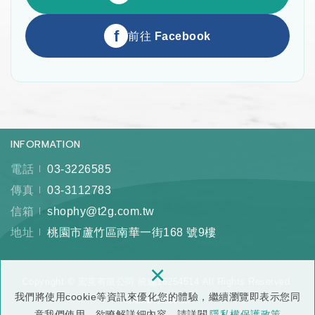
f
前往 Facebook
INFORMATION
電話
03-3226585
傳真
03-3112783
信箱
shophy@t2g.com.tw
地址
桃園市蘆竹區南華一街168 號9樓
×
Copyright © 宏竟有限公司 統編16254514 All Rights Reserved.
我們將使用cookie等資訊來優化您的體驗，繼續瀏覽即表示您同
隱私權保護政策
意我們使用。欲瞭解詳細內容，請詳閱
隱私權保護政策