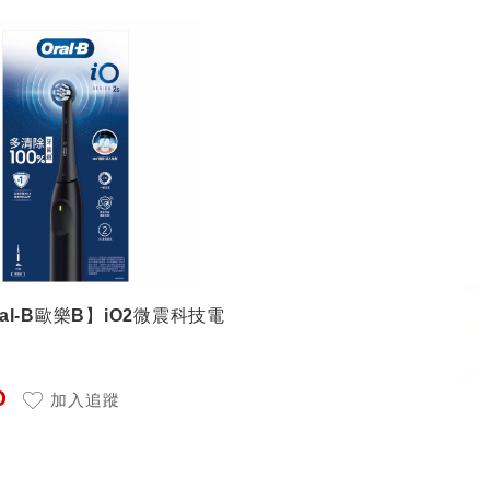
al-B歐樂B】iO2微震科技電
0
加入追蹤