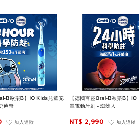
l-B歐樂B】iO Kids兒童充
【德國百靈Oral-B歐樂B】iO 
 史迪奇
電電動牙刷 - 蜘蛛人
0
NT$ 2,990
加入追蹤
加入追蹤