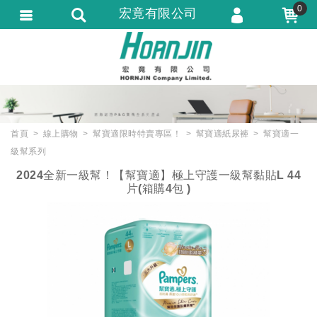
0
宏竟有限公司
會員登入
會員註冊
忘記密碼
訂單查詢
首頁
線上購物
幫寶適限時特賣專區！
幫寶適紙尿褲
幫寶適一
匯款通知
級幫系列
2024全新一級幫！【幫寶適】極上守護一級幫黏貼L 44
片(箱購4包 )