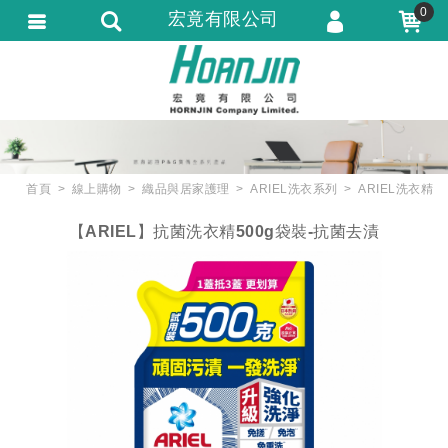
0
宏竟有限公司
會員登入
會員註冊
忘記密碼
訂單查詢
首頁
線上購物
織品與居家護理
ARIEL洗衣系列
ARIEL洗衣精
匯款通知
【ARIEL】抗菌洗衣精500g袋裝-抗菌去漬