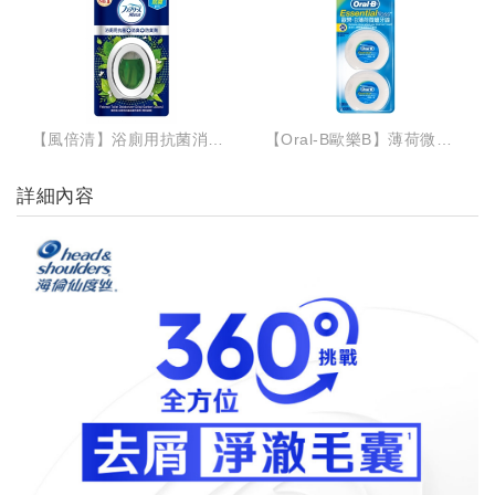
【風倍清】浴廁用抗菌消臭防臭劑-薄荷綠香 1入裝6ML
【Oral-B歐樂B】薄荷微蠟牙線50公尺*2
詳細內容