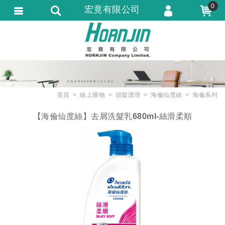
0
宏竟有限公司
會員登入
會員註冊
忘記密碼
訂單查詢
首頁
線上購物
頭髮護理
海倫仙度絲
海倫系列
匯款通知
【海倫仙度絲】去屑洗髮乳680ml-絲滑柔順