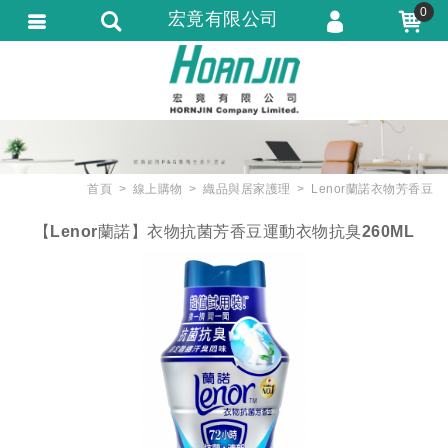
0
宏竟有限公司
會員登入
會員註冊
忘記密碼
訂單查詢
首頁
線上購物
織品與居家護理
Lenor蘭諾衣物芳香豆
匯款通知
【Lenor蘭諾】衣物抗菌芳香豆運動衣物抗臭260ML