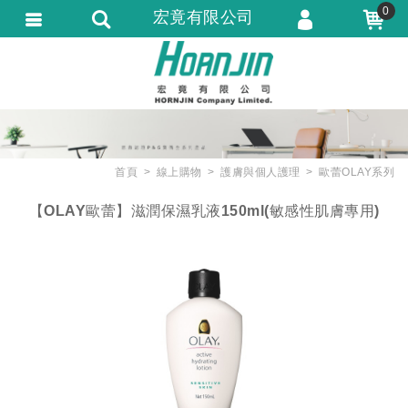
0
宏竟有限公司
會員登入
會員註冊
忘記密碼
訂單查詢
首頁
線上購物
護膚與個人護理
歐蕾OLAY系列
匯款通知
【OLAY歐蕾】滋潤保濕乳液150ml(敏感性肌膚專用)