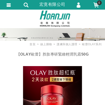
0
宏竟有限公司
會員登入
會員註冊
忘記密碼
訂單查詢
首頁
線上購物
護膚與個人護理
歐蕾OLAY系列
匯款通知
【OLAY歐蕾】胜肽專研緊緻輕潤乳霜50G