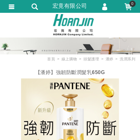
0
宏竟有限公司
會員登入
會員註冊
忘記密碼
訂單查詢
首頁
線上購物
頭髮護理
潘婷
洗潤系列
匯款通知
【潘婷】強韌防斷潤髮乳650G