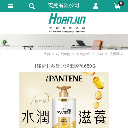
0
宏竟有限公司
會員登入
會員註冊
忘記密碼
訂單查詢
首頁
線上購物
頭髮護理
潘婷
洗潤系列
匯款通知
【潘婷】盈潤光澤潤髮乳650G