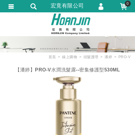
0
宏竟有限公司
會員登入
會員註冊
忘記密碼
訂單查詢
首頁
線上購物
頭髮護理
潘婷
PRO-V
匯款通知
【潘婷】PRO-V水潤洗髮露--密集修護型530ML