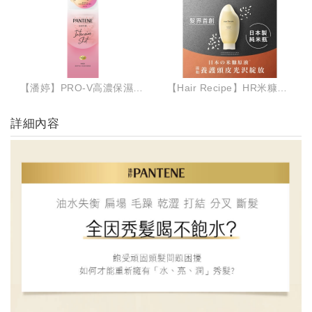
【潘婷】PRO-V高濃保濕髮膜-密集修護型(8入)
【Hair Recipe】HR米糠溫養修護洗髮露350ML
詳細內容