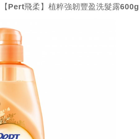
【Pert飛柔】植粹強韌豐盈洗髮露600g