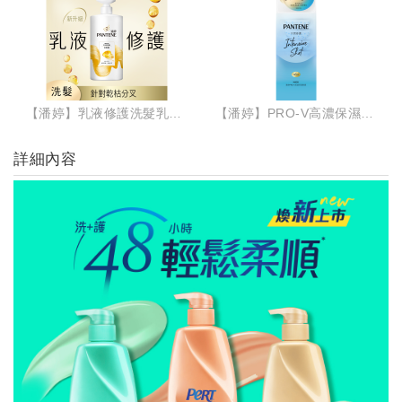
【潘婷】乳液修護洗髮乳650G
【潘婷】PRO-V高濃保濕髮膜-水潤修護型(8入)
詳細內容