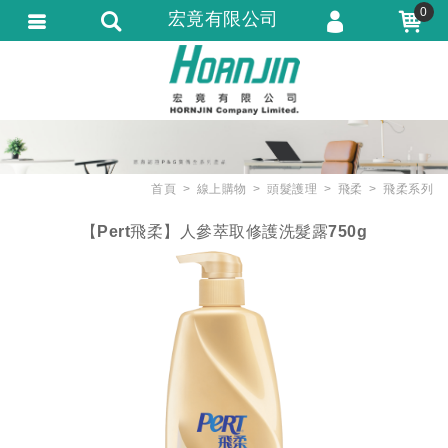
0
宏竟有限公司
會員登入
會員註冊
忘記密碼
訂單查詢
首頁
線上購物
頭髮護理
飛柔
飛柔系列
匯款通知
【Pert飛柔】人參萃取修護洗髮露750g