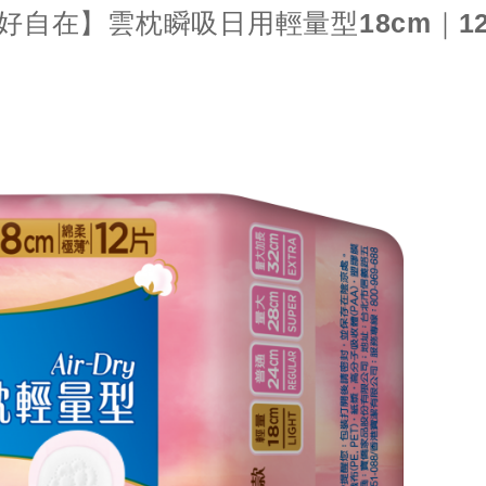
好自在】雲枕瞬吸日用輕量型18cm｜1